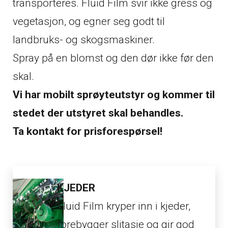
transporteres. Fluid Film svir ikke gress og
vegetasjon, og egner seg godt til
landbruks- og skogsmaskiner.
Spray på en blomst og den dør ikke før den
skal.
Vi har mobilt sprøyteutstyr og kommer til
stedet der utstyret skal behandles.
Ta kontakt for prisforespørsel!
KJEDER
Fluid Film kryper inn i kjeder,
forebygger slitasje og gir god